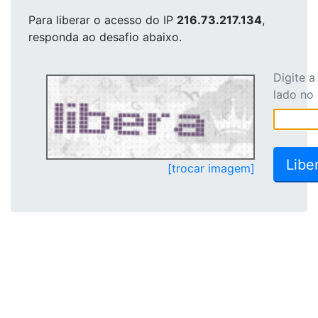
Para liberar o acesso
do IP
216.73.217.134
,
responda ao desafio abaixo.
Digite 
lado no
[trocar imagem]