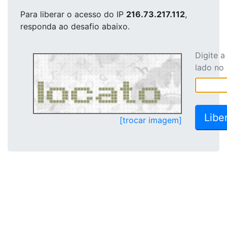
Para liberar o acesso
do IP
216.73.217.112
,
responda ao desafio abaixo.
Digite 
lado no
[trocar imagem]