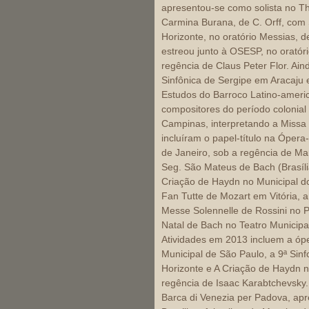
apresentou-se como solista no Th
Carmina Burana, de C. Orff, com 
Horizonte, no oratório Messias, d
estreou junto à OSESP, no oratór
regência de Claus Peter Flor. Ai
Sinfônica de Sergipe em Aracaju 
Estudos do Barroco Latino-ameri
compositores do período colonial e
Campinas, interpretando a Missa
incluíram o papel-título na Ópera
de Janeiro, sob a regência de Ma
Seg. São Mateus de Bach (Brasíli
Criação de Haydn no Municipal do
Fan Tutte de Mozart em Vitória, a 
Messe Solennelle de Rossini no Pa
Natal de Bach no Teatro Municipal
Atividades em 2013 incluem a ópe
Municipal de São Paulo, a 9ª Sin
Horizonte e A Criação de Haydn n
regência de Isaac Karabtchevsky.
Barca di Venezia per Padova, apr