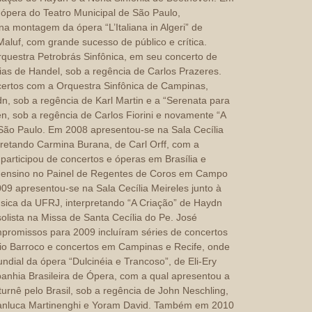
ópera do Teatro Municipal de São Paulo,
na montagem da ópera “L’Italiana in Algeri” de
Maluf, com grande sucesso de público e crítica.
questra Petrobrás Sinfônica, em seu concerto de
sias de Handel, sob a regência de Carlos Prazeres.
certos com a Orquestra Sinfônica de Campinas,
n, sob a regência de Karl Martin e a “Serenata para
n, sob a regência de Carlos Fiorini e novamente “A
 São Paulo. Em 2008 apresentou-se na Sala Cecília
rpretando Carmina Burana, de Carl Orff, com a
participou de concertos e óperas em Brasília e
e ensino no Painel de Regentes de Coros em Campo
 apresentou-se na Sala Cecília Meireles junto à
sica da UFRJ, interpretando “A Criação” de Haydn
lista na Missa de Santa Cecília do Pe. José
promissos para 2009 incluíram séries de concertos
dio Barroco e concertos em Campinas e Recife, onde
undial da ópera “Dulcinéia e Trancoso”, de Eli-Ery
nhia Brasileira de Ópera, com a qual apresentou a
urnê pelo Brasil, sob a regência de John Neschling,
ianluca Martinenghi e Yoram David. Também em 2010