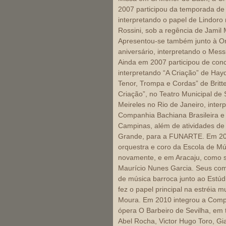
2007 participou da temporada de 
interpretando o papel de Lindoro 
Rossini, sob a regência de Jamil 
Apresentou-se também junto à Or
aniversário, interpretando o Mes
Ainda em 2007 participou de con
interpretando “A Criação” de Hayd
Tenor, Trompa e Cordas” de Britte
Criação”, no Teatro Municipal de
Meireles no Rio de Janeiro, inte
Companhia Bachiana Brasileira e 
Campinas, além de atividades d
Grande, para a FUNARTE. Em 2009
orquestra e coro da Escola de Mú
novamente, e em Aracaju, como so
Maurício Nunes Garcia. Seus com
de música barroca junto ao Estú
fez o papel principal na estréia m
Moura. Em 2010 integrou a Compa
ópera O Barbeiro de Sevilha, em t
Abel Rocha, Victor Hugo Toro, G