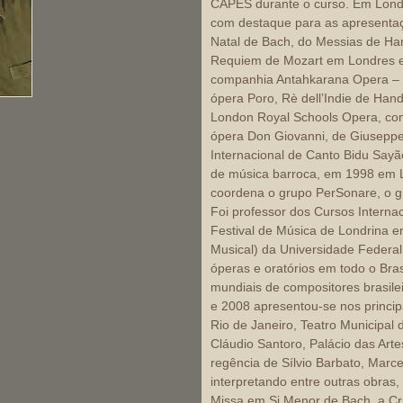
CAPES durante o curso. Em Londr
com destaque para as apresenta
Natal de Bach, do Messias de Ha
Requiem de Mozart em Londres e 
companhia Antahkarana Opera – 
ópera Poro, Rè dell’Indie de Ha
London Royal Schools Opera, com 
ópera Don Giovanni, de Giuseppe
Internacional de Canto Bidu Sayã
de música barroca, em 1998 em L
coordena o grupo PerSonare, o g
Foi professor dos Cursos Internac
Festival de Música de Londrina
Musical) da Universidade Federa
óperas e oratórios em todo o Bras
mundiais de compositores brasile
e 2008 apresentou-se nos principa
Rio de Janeiro, Teatro Municipal
Cláudio Santoro, Palácio das Arte
regência de Sílvio Barbato, Marc
interpretando entre outras obras
Missa em Si Menor de Bach, a Cr