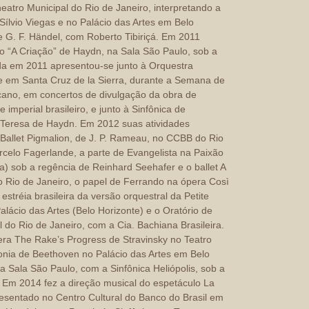
eatro Municipal do Rio de Janeiro, interpretando a
Sílvio Viegas e no Palácio das Artes em Belo
e G. F. Händel, com Roberto Tibiriçá. Em 2011
io “A Criação” de Haydn, na Sala São Paulo, sob a
nda em 2011 apresentou-se junto à Orquestra
e em Santa Cruz de la Sierra, durante a Semana de
cano, em concertos de divulgação da obra de
 imperial brasileiro, e junto à Sinfônica de
 Teresa de Haydn. Em 2012 suas atividades
-Ballet Pigmalion, de J. P. Rameau, no CCBB do Rio
rcelo Fagerlande, a parte de Evangelista na Paixão
a) sob a regência de Reinhard Seehafer e o ballet A
 Rio de Janeiro, o papel de Ferrando na ópera Così
estréia brasileira da versão orquestral da Petite
lácio das Artes (Belo Horizonte) e o Oratório de
 do Rio de Janeiro, com a Cia. Bachiana Brasileira.
ra The Rake’s Progress de Stravinsky no Teatro
fonia de Beethoven no Palácio das Artes em Belo
a Sala São Paulo, com a Sinfônica Heliópolis, sob a
 Em 2014 fez a direção musical do espetáculo La
esentado no Centro Cultural do Banco do Brasil em