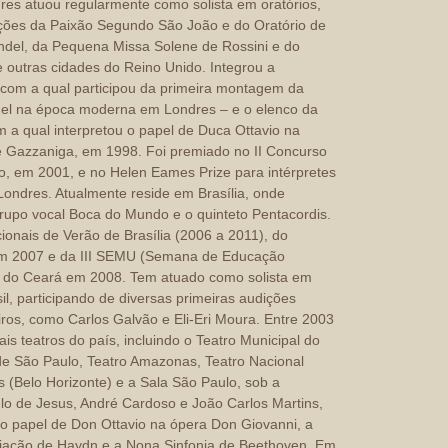
es atuou regularmente como solista em oratórios,
ções da Paixão Segundo São João e do Oratório de
ndel, da Pequena Missa Solene de Rossini e do
outras cidades do Reino Unido. Integrou a
com a qual participou da primeira montagem da
ndel na época moderna em Londres – e o elenco da
a qual interpretou o papel de Duca Ottavio na
 Gazzaniga, em 1998. Foi premiado no II Concurso
o, em 2001, e no Helen Eames Prize para intérpretes
ondres. Atualmente reside em Brasília, onde
rupo vocal Boca do Mundo e o quinteto Pentacordis.
ionais de Verão de Brasília (2006 a 2011), do
 em 2007 e da III SEMU (Semana de Educação
l do Ceará em 2008. Tem atuado como solista em
il, participando de diversas primeiras audições
iros, como Carlos Galvão e Eli-Eri Moura. Entre 2003
is teatros do país, incluindo o Teatro Municipal do
 de São Paulo, Teatro Amazonas, Teatro Nacional
s (Belo Horizonte) e a Sala São Paulo, sob a
elo de Jesus, André Cardoso e João Carlos Martins,
, o papel de Don Ottavio na ópera Don Giovanni, a
iação de Haydn e a Nona Sinfonia de Beethoven. Em